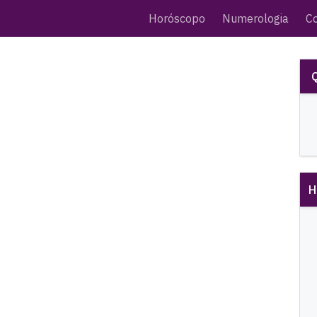
Horóscopo
Numerologia
C
H