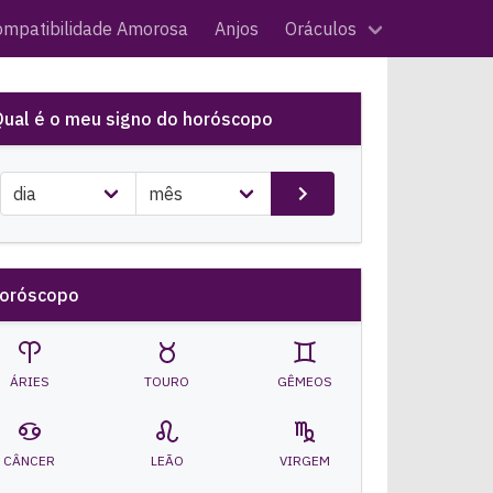
ompatibilidade Amorosa
Anjos
Oráculos
Qual é o meu signo do horóscopo
oróscopo
ÁRIES
TOURO
GÊMEOS
CÂNCER
LEÃO
VIRGEM